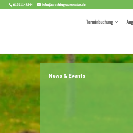
01791148544
info@coachingraumnatur.de
Terminbuchung
Ang
News & Events