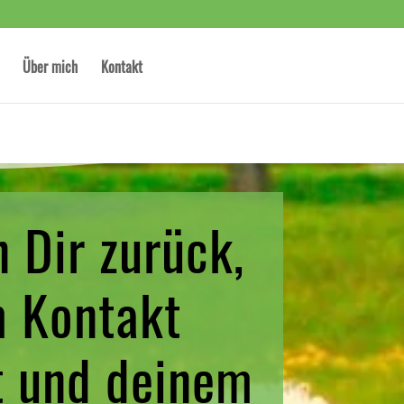
Über mich
Kontakt
n Dir zurück,
m Kontakt
st und deinem