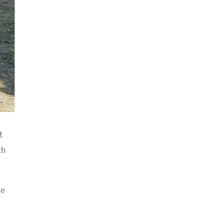
t
ch
ie