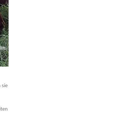
 sie
iten