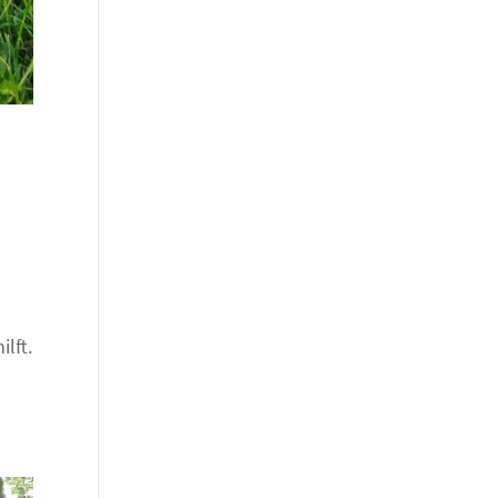
lft.
h