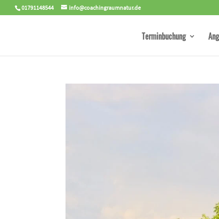
01791148544
info@coachingraumnatur.de
Terminbuchung
Ang